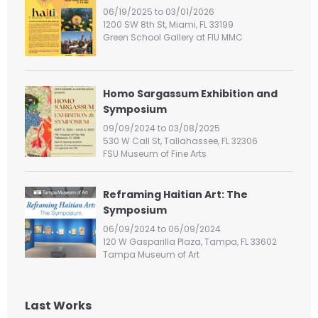
f
06/19/2025 to 03/01/2026
o
1200 SW 8th St, Miami, FL 33199
r
Green School Gallery at FIU MMC
:
Homo Sargassum Exhibition and
Symposium
09/09/2024 to 03/08/2025
530 W Call St, Tallahassee, FL 32306
FSU Museum of Fine Arts
Reframing Haitian Art: The
Symposium
06/09/2024 to 06/09/2024
120 W Gasparilla Plaza, Tampa, FL 33602
Tampa Museum of Art
Last Works