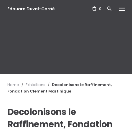
S
Edouard Duval-Carrié
k
0
i
p
t
o
c
o
n
t
e
n
t
Home
/
Exhibitions
/
Decolonisons le Raffinement,
Fondation Clement Martinique
Decolonisons le
Raffinement, Fondation