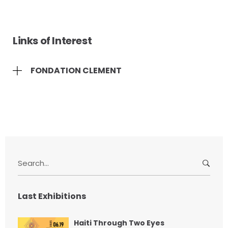
Links of Interest
FONDATION CLEMENT
S
e
a
r
Last Exhibitions
c
h
Haiti Through Two Eyes